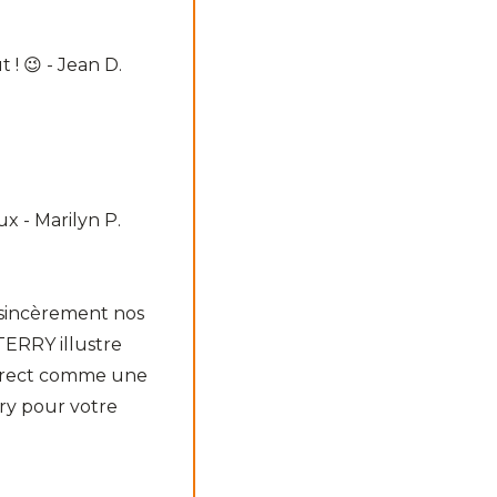
 ! 😉 - Jean D.
x - Marilyn P.
e sincèrement nos
e TERRY illustre
n direct comme une
ry pour votre