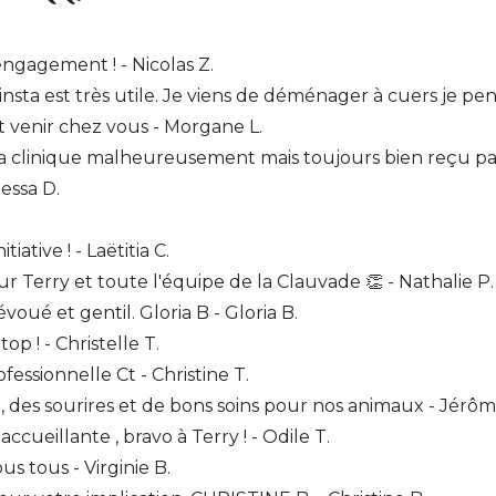
ngagement ! - Nicolas Z.
nsta est très utile. Je viens de déménager à cuers je pen
 venir chez vous - Morgane L.
a clinique malheureusement mais toujours bien reçu par
nessa D.
iative ! - Laëtitia C.
r Terry et toute l'équipe de la Clauvade 👏 - Nathalie P.
oué et gentil. Gloria B - Gloria B.
op ! - Christelle T.
fessionnelle Ct - Christine T.
, des sourires et de bons soins pour nos animaux - Jérôm
ccueillante , bravo à Terry ! - Odile T.
us tous - Virginie B.