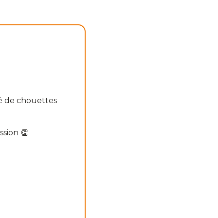
!
gé de chouettes
ssion 👏