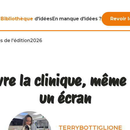
Bibliothèque
d'idées
En manque
d'idées ?
Revoir l
s de l'édition
2026
vre la clinique, même
un écran
TERRY
BOTTIGLIONE