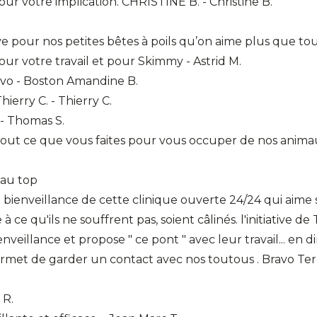
r votre implication. CHRISTINE B. - Christine B.
ve pour nos petites bêtes à poils qu’on aime plus que tout
r votre travail et pour Skimmy - Astrid M.
ravo - Boston Amandine B.
hierry C. - Thierry C.
- Thomas S.
 tout ce que vous faites pour vous occuper de nos animau
 au top
la bienveillance de cette clinique ouverte 24/24 qui aim
 à ce qu'ils ne souffrent pas, soient câlinés. l'initiative d
enveillance et propose " ce pont " avec leur travail... e
ermet de garder un contact avec nos toutous . Bravo Ter
 R.