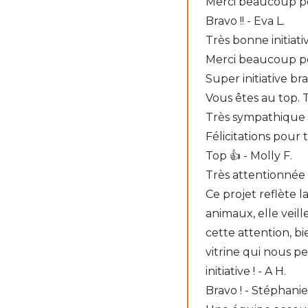
Merci beaucoup pou
Bravo !! - Eva L.
Très bonne initiati
Merci beaucoup pou
Super initiative b
Vous êtes au top. T
Très sympathique 
Félicitations pour
Top 👍 - Molly F.
Très attentionnée
Ce projet reflète 
animaux, elle veille
cette attention, bi
vitrine qui nous p
initiative ! - A H.
Bravo ! - Stéphanie