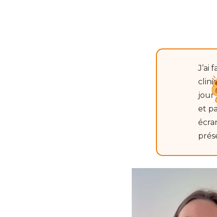
J’ai 
clin
jour 
et p
écra
prés