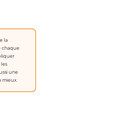
e la
ue chaque
pliquer
 les
ussi une
u mieux.