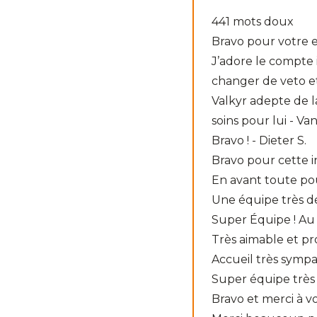
441 mots doux
Bravo pour votre e
J’adore le compte i
changer de veto et
Valkyr adepte de l
soins pour lui - Va
Bravo ! - Dieter S.
Bravo pour cette init
En avant toute pou
Une équipe très dév
Super Équipe ! Au t
Très aimable et pro
Accueil très sympa
Super équipe très a
Bravo et merci à vo